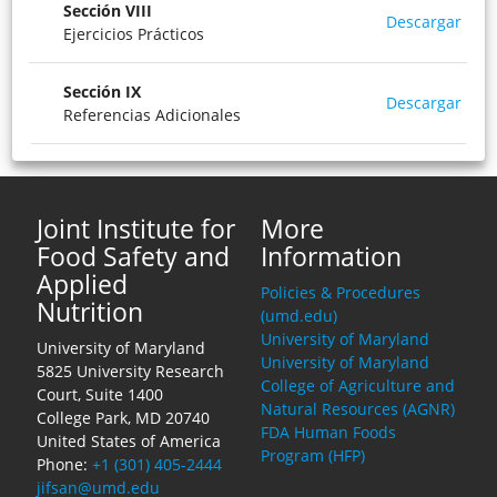
Sección
VIII
Descargar
Ejercicios Prácticos
Sección
IX
Descargar
Referencias Adicionales
Joint Institute for
More
Food Safety and
Information
Applied
Policies & Procedures
Nutrition
(umd.edu)
University of Maryland
University of Maryland
University of Maryland
5825 University Research
College of Agriculture and
Court, Suite 1400
Natural Resources (AGNR)
College Park, MD 20740
FDA Human Foods
United States of America
Program (HFP)
Phone:
+1 (301) 405-2444
jifsan@umd.edu